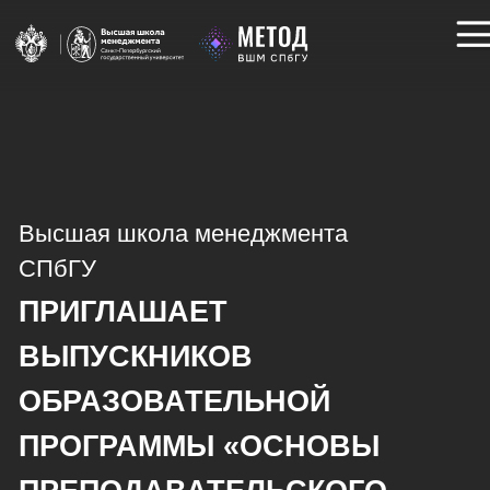
Высшая школа менеджмента
СПбГУ
ПРИГЛАШАЕТ
ВЫПУСКНИКОВ
ОБРАЗОВАТЕЛЬНОЙ
ПРОГРАММЫ «ОСНОВЫ
ПРЕПОДАВАТЕЛЬСКОГО
МАСТЕРСТВА ДЛЯ ВЫСШЕЙ
в закрытое сообщество
Method.GSOM
ШКОЛЫ И КОРПОРАТИВНЫХ
УНИВЕРСИТЕТОВ»
В сообществе вы сможете: