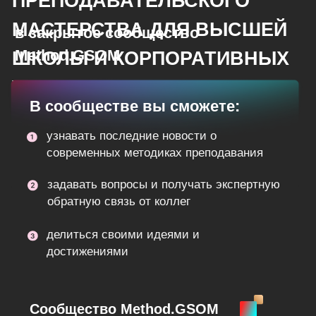
узнавать последние новости о
современных методиках преподавания
задавать вопросы и получать экспертную
обратную связь от коллег
делиться своими идеями и
достижениями
Сообщество Method.GSOM
объединяет профессионалов высшей школы и
лучшие практики преподавания в онлайне, гибриде
и офлайне, формирует разностороннюю
экспертизу, проводит образовательные интенсивы,
закрытые вебинары и встречи дискуссионного
клуба.
Участие в сообществе бесплатное
Вступить в
сообщество